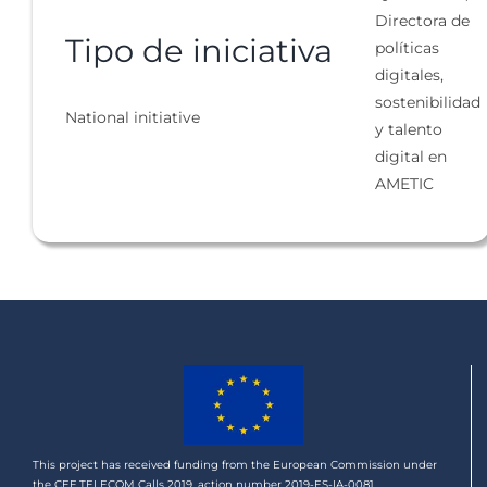
Directora de
Tipo de iniciativa
políticas
digitales,
sostenibilidad
National initiative
y talento
digital en
AMETIC
This project has received funding from the European Commission under
the CEF TELECOM Calls 2019, action number 2019-ES-IA-0081.