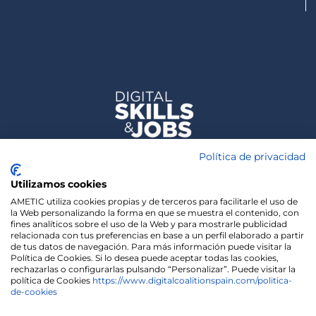
Política de privacidad
Utilizamos cookies
AMETIC utiliza cookies propias y de terceros para facilitarle el uso de
la Web personalizando la forma en que se muestra el contenido, con
fines analíticos sobre el uso de la Web y para mostrarle publicidad
relacionada con tus preferencias en base a un perfil elaborado a partir
de tus datos de navegación. Para más información puede visitar la
Política de Cookies. Si lo desea puede aceptar todas las cookies,
rechazarlas o configurarlas pulsando “Personalizar”. Puede visitar la
política de Cookies
https://www.digitalcoalitionspain.com/politica-
de-cookies
We use cookies on our website to give you the most
relevant experience by remembering your