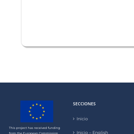
SECCIONES
Inicio
This project has received funding
Inicio – English
from the European Commission