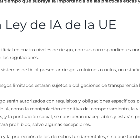
, al tiempo que subraya la importancia de las prácticas éticas
 Ley de IA de la UE
 artificial en cuatro niveles de riesgo, con sus correspondientes 
n las regulaciones.
 sistemas de IA, al presentar riesgos mínimos o nulos, no estarán
iesgos limitados estarán sujetos a obligaciones de transparencia
sgo serán autorizados con requisitos y obligaciones específicos 
 de IA, como la manipulación cognitiva del comportamiento, la vi
 y la puntuación social, se consideran inaceptables y estarán pro
ará prohibido, salvo algunas excepciones.
za y la protección de los derechos fundamentales, sino que tamb