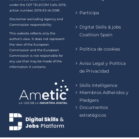
under the CEF TELECOM Calls 2019,
action number 2019-ES-IA-0081.
Participa
Disclaimer excluding Agency and
Commission responsibility
Digital Skills & jobs
This website reflects only the
Coalition Spain
author’s view. It does not represent
the view of the European
Política de cookies
Commission and the European
Commission is not responsible for
any use that may be made of the
Aviso Legal y Política
information it contains
de Privacidad
Skills Intelligence
Miembros Adheridos y
Pledgers
Documentos
estratégicos