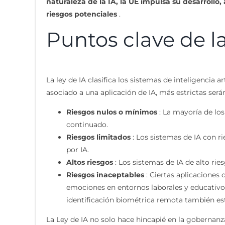
naturaleza de la IA, la UE impulsa su desarrollo
riesgos potenciales
.
Puntos clave de la
La ley de IA clasifica los sistemas de inteligencia
asociado a una aplicación de IA, más estrictas será
Riesgos nulos o mínimos
: La mayoría de los
continuado.
Riesgos limitados
: Los sistemas de IA con r
por IA.
Altos riesgos
: Los sistemas de IA de alto rie
Riesgos inaceptables
: Ciertas aplicaciones
emociones en entornos laborales y educativos,
identificación biométrica remota también est
La Ley de IA no solo hace hincapié en la gobernan