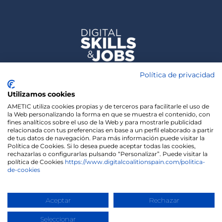
Política de privacidad
Utilizamos cookies
AMETIC utiliza cookies propias y de terceros para facilitarle el uso de
la Web personalizando la forma en que se muestra el contenido, con
fines analíticos sobre el uso de la Web y para mostrarle publicidad
relacionada con tus preferencias en base a un perfil elaborado a partir
de tus datos de navegación. Para más información puede visitar la
Política de Cookies. Si lo desea puede aceptar todas las cookies,
rechazarlas o configurarlas pulsando “Personalizar”. Puede visitar la
política de Cookies
https://www.digitalcoalitionspain.com/politica-
de-cookies
We use cookies on our website to give you the most
relevant experience by remembering your
preferences and repeat visits. By clicking “Accept”,
Copyright 2020 | Madisonmk
you consent to the use of ALL the cookies.
Aceptar
Rechazar
Cookie settings
ACCEPT
Seleccionar