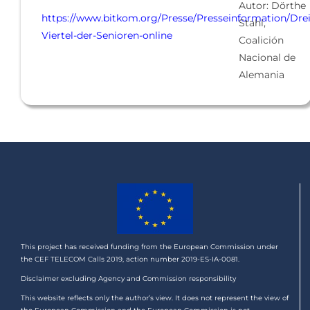
Autor: Dörthe
https://www.bitkom.org/Presse/Presseinformation/Drei
Stahl,
Viertel-der-Senioren-online
Coalición
Nacional de
Alemania
This project has received funding from the European Commission under
the CEF TELECOM Calls 2019, action number 2019-ES-IA-0081.
Disclaimer excluding Agency and Commission responsibility
This website reflects only the author’s view. It does not represent the view of