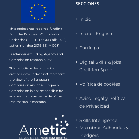
SECCIONES
Inicio
This project has received funding
Inicio – English
from the European Commission
under the CEF TELECOM Calls 2019,
action number 2019-ES-IA-0081.
Participa
Disclaimer excluding Agency and
Commission responsibility
Digital Skills & jobs
This website reflects only the
Coalition Spain
author’s view. It does not represent
the view of the European
Política de cookies
Commission and the European
Commission is not responsible for
any use that may be made of the
Aviso Legal y Política
information it contains
de Privacidad
Skills Intelligence
Miembros Adheridos y
Pledgers