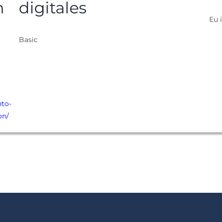
n
digitales
Eu i
Basic
nto-
on/