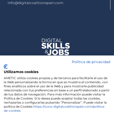
info@digitalcoalitionspain.com
Política de privacidad
Utilizamos cookies
AMETIC utiliza cookies propias y de terceros para facilitarle el uso de
la Web personalizando la forma en que se muestra el contenido, con
fines analíticos sobre el uso de la Web y para mostrarle publicidad
relacionada con tus preferencias en base a un perfil elaborado a partir
de tus datos de navegación. Para más información puede visitar la
Política de Cookies. Si lo desea puede aceptar todas las cookies,
rechazarlas o configurarlas pulsando “Personalizar”. Puede visitar la
política de Cookies
https://www.digitalcoalitionspain.com/politica-
de-cookies
We use cookies on our website to give you the most