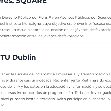
ères, SQUARE
en Derecho Público por
París II
y en Asuntos Públicos por
Science
del Instituto Montaigne, cuyo objetivo era prevenir el fracaso es
r tous
, un estudio sobre la educación de los jóvenes desfavore
desinformación entre los jóvenes desfavorecidos.
, TU Dublin
tular en la Escuela de Informática Empresarial y Transformación D
ivel durante casi una década. Recientemente, Keith ha sido exper
so de la IA y los datos en la educación y la formación, y su doct
los cursos introductorios de programación. Todas las investigacio
ivel primario hasta el terciario. Keith participa en el desarroll
CM).