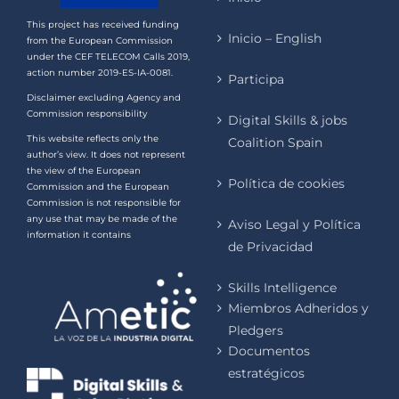
This project has received funding
Inicio – English
from the European Commission
under the CEF TELECOM Calls 2019,
action number 2019-ES-IA-0081.
Participa
Disclaimer excluding Agency and
Commission responsibility
Digital Skills & jobs
This website reflects only the
Coalition Spain
author’s view. It does not represent
the view of the European
Política de cookies
Commission and the European
Commission is not responsible for
any use that may be made of the
Aviso Legal y Política
information it contains
de Privacidad
Skills Intelligence
Miembros Adheridos y
Pledgers
Documentos
estratégicos