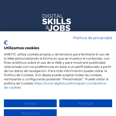
Política de privacidad
Utilizamos cookies
AMETIC utiliza cookies propias y de terceros para facilitarle el uso de
la Web personalizando la forma en que se muestra el contenido, con
fines analíticos sobre el uso de la Web y para mostrarle publicidad
relacionada con tus preferencias en base a un perfil elaborado a partir
de tus datos de navegación. Para más información puede visitar la
Política de Cookies. Si lo desea puede aceptar todas las cookies,
rechazarlas o configurarlas pulsando “Personalizar”. Puede visitar la
política de Cookies
https://www.digitalcoalitionspain.com/politica-
de-cookies
We use cookies on our website to give you the most
relevant experience by remembering your
preferences and repeat visits. By clicking “Accept”,
Copyright 2020 | Madisonmk
you consent to the use of ALL the cookies.
Aceptar
Rechazar
Cookie settings
ACCEPT
Seleccionar