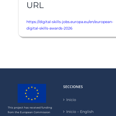
URL
https://digital-skills-jobs.europa.eu/en/european-
digital-skills-awards-2026
SECCIONES
Inicio
This project has received funding
Inicio – English
from the European Commission