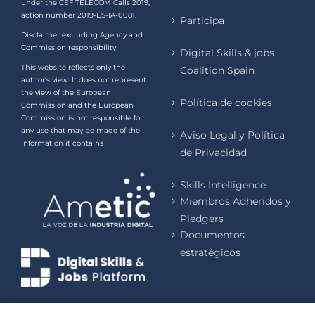
under the CEF TELECOM Calls 2019,
action number 2019-ES-IA-0081.
Participa
Disclaimer excluding Agency and
Commission responsibility
Digital Skills & jobs
This website reflects only the
Coalition Spain
author’s view. It does not represent
the view of the European
Política de cookies
Commission and the European
Commission is not responsible for
any use that may be made of the
Aviso Legal y Política
information it contains
de Privacidad
Skills Intelligence
Miembros Adheridos y
Pledgers
Documentos
estratégicos