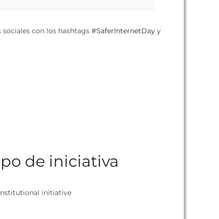
s sociales con los hashtags
#SaferInternetDay
y
ipo de iniciativa
nstitutional initiative