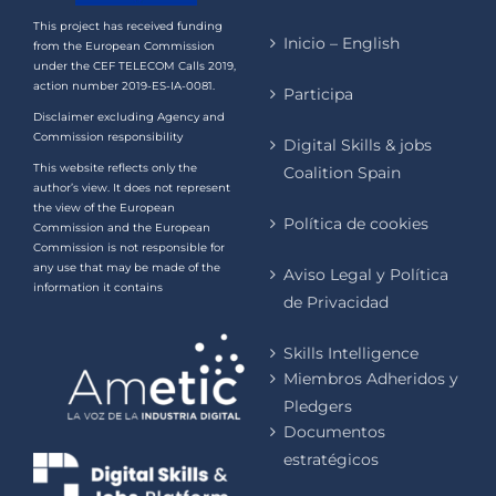
This project has received funding
Inicio – English
from the European Commission
under the CEF TELECOM Calls 2019,
action number 2019-ES-IA-0081.
Participa
Disclaimer excluding Agency and
Commission responsibility
Digital Skills & jobs
This website reflects only the
Coalition Spain
author’s view. It does not represent
the view of the European
Política de cookies
Commission and the European
Commission is not responsible for
any use that may be made of the
Aviso Legal y Política
information it contains
de Privacidad
Skills Intelligence
Miembros Adheridos y
Pledgers
Documentos
estratégicos