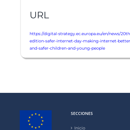
URL
https://digital-strategy.ec.europa.eu/en/news/20th
edition-safer-internet-day-making-internet-better
and-safer-children-and-young-people
SECCIONES
Inicio